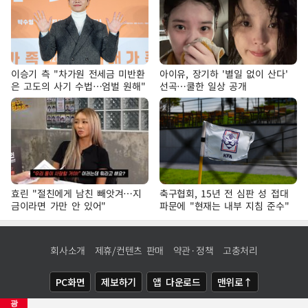
이승기 측 "차가원 전세금 미반환
아이유, 장기하 '별일 없이 산다'
은 고도의 사기 수법…엄벌 원해"
선곡…쿨한 일상 공개
효린 "절친에게 남친 빼앗겨…지
축구협회, 15년 전 심판 성 접대
금이라면 가만 안 있어"
파문에 "현재는 내부 지침 준수"
회사소개
제휴/컨텐츠 판매
약관·정책
고충처리
PC화면
제보하기
앱 다운로드
맨위로↑
광