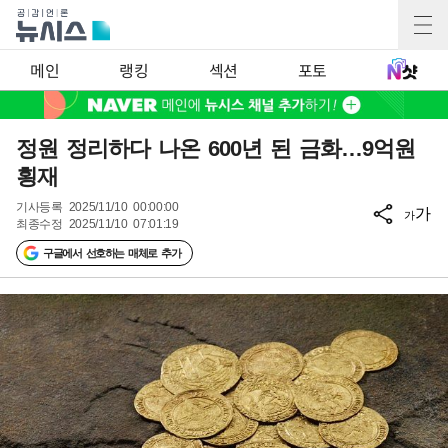
메인
랭킹
섹션
포토
정원 정리하다 나온 600년 된 금화…9억원
횡재
기사등록
2025/11/10 00:00:00
가
가
최종수정
2025/11/10 07:01:19
구글에서 선호하는 매체로 추가