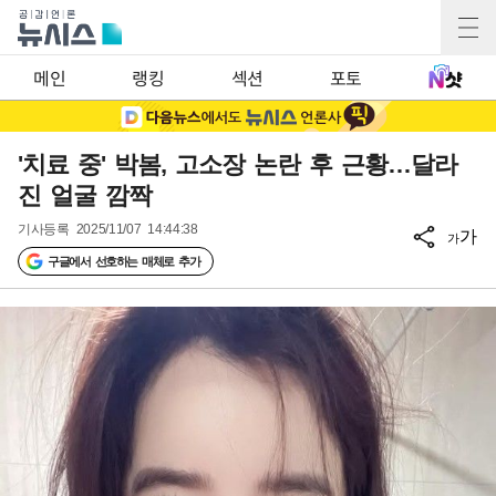
메인
랭킹
섹션
포토
'치료 중' 박봄, 고소장 논란 후 근황…달라
진 얼굴 깜짝
기사등록
2025/11/07 14:44:38
가
가
구글에서 선호하는 매체로 추가