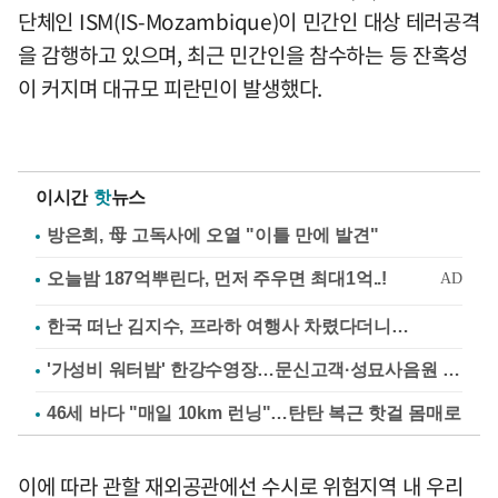
단체인 ISM(IS-Mozambique)이 민간인 대상 테러공격
을 감행하고 있으며, 최근 민간인을 참수하는 등 잔혹성
이 커지며 대규모 피란민이 발생했다.
이시간
핫
뉴스
방은희, 母 고독사에 오열 "이틀 만에 발견"
한국 떠난 김지수, 프라하 여행사 차렸다더니…
'가성비 워터밤' 한강수영장…문신고객·성묘사음원 민원
46세 바다 "매일 10km 런닝"…탄탄 복근 핫걸 몸매로
이에 따라 관할 재외공관에선 수시로 위험지역 내 우리