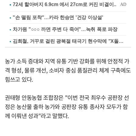
"손 떨림 포착"…카라 한승연 '건강 이상설'
차가원 "○○○ 까면 주변 다 죽어"…녹취 폭로 파장
김희철, 거꾸로 걸린 광복절 태극기 현수막에 "X돌았네"
농가 소득 증대와 지역 유통 기반 강화를 위해 안정적 가
격 형성, 물류 개선, 소비자 중심 품질관리 체계 구축에도
힘쓰고 있다.
권태형 안동농협 조합장은 "이번 전국 최우수 공판장 선
정은 농산물 출하 농가와 공판장 유통 종사자 모두가 함
께 이뤄낸 성과"라고 말했다.