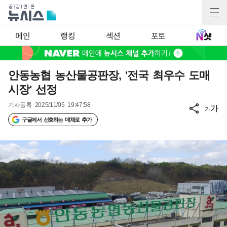
메인
랭킹
섹션
포토
안동농협 농산물공판장, '전국 최우수 도매
시장' 선정
기사등록
2025/11/05 19:47:58
가
가
구글에서 선호하는 매체로 추가