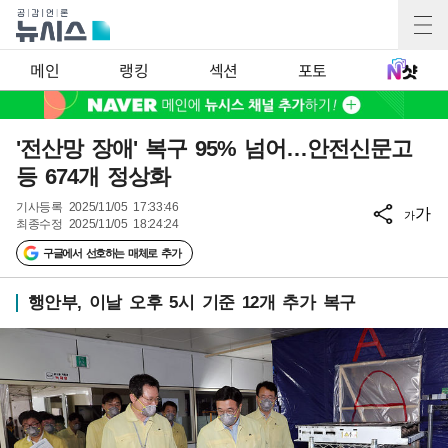
메인
랭킹
섹션
포토
'전산망 장애' 복구 95% 넘어…안전신문고
등 674개 정상화
기사등록
2025/11/05 17:33:46
가
가
최종수정
2025/11/05 18:24:24
구글에서 선호하는 매체로 추가
행안부, 이날 오후 5시 기준 12개 추가 복구