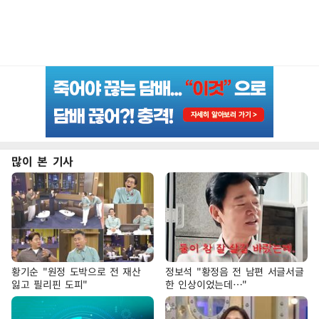
많이 본 기사
황기순 "원정 도박으로 전 재산
정보석 "황정음 전 남편 서글서글
잃고 필리핀 도피"
한 인상이었는데…"