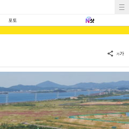
포토
가
가