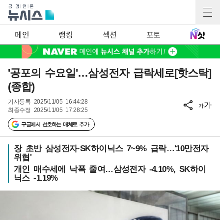
메인
랭킹
섹션
포토
'공포의 수요일'…삼성전자 급락세로[핫스탁]
(종합)
기사등록
2025/11/05 16:44:28
가
가
최종수정
2025/11/05 17:28:25
구글에서 선호하는 매체로 추가
장 초반 삼성전자·SK하이닉스 7~9% 급락…'10만전자
위협'
개인 매수세에 낙폭 줄여…삼성전자 -4.10%, SK하이
닉스 -1.19%