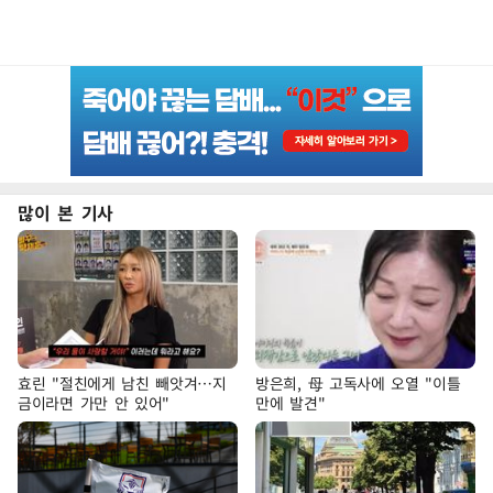
많이 본 기사
효린 "절친에게 남친 빼앗겨…지
방은희, 母 고독사에 오열 "이틀
금이라면 가만 안 있어"
만에 발견"