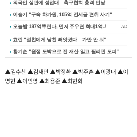
외국인 심판에 성접대…축구협회 충격 민낯
이승기 "구속 차가원, 105억 전세금 편취 사기"
효린 "절친에게 남친 빼앗겼다…가만 안 둬"
황기순 "원정 도박으로 전 재산 잃고 필리핀 도피"
▲김수찬 ▲김재만 ▲박정환 ▲박주훈 ▲이광대 ▲이
명현 ▲이민영 ▲최용준 ▲최현희