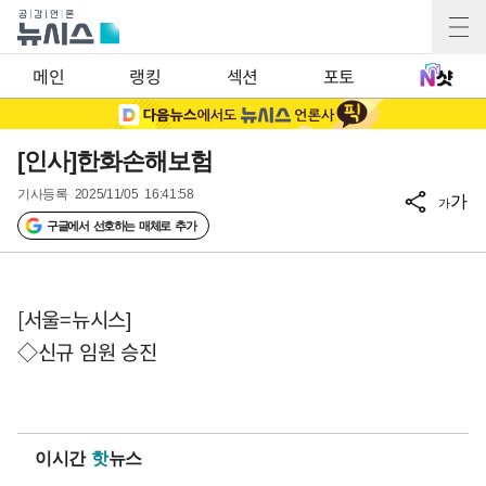
메인
랭킹
섹션
포토
[인사]한화손해보험
기사등록
2025/11/05 16:41:58
가
가
구글에서 선호하는 매체로 추가
[서울=뉴시스]
◇신규 임원 승진
이시간
핫
뉴스