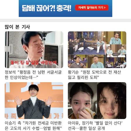
많이 본 기사
정보석 "황정음 전 남편 서글서글
황기순 "원정 도박으로 전 재산
한 인상이었는데…"
잃고 필리핀 도피"
이승기 측 "차가원 전세금 미반환
아이유, 장기하 '별일 없이 산다'
은 고도의 사기 수법…엄벌 원해"
선곡…쿨한 일상 공개