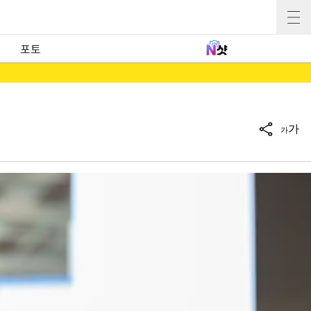
포토
가
가