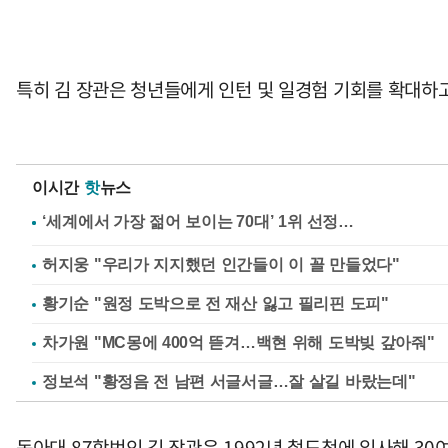
특히 김 장관은 청년들에게 인턴 및 일경험 기회를 확대
이시간
핫
뉴스
허지웅 "우리가 지지했던 인간들이 이 꼴 만들었다"
황기순 "원정 도박으로 전 재산 잃고 필리핀 도피"
차가원 "MC몽에 400억 뜯겨…백현 위해 도박빚 갚아줘"
정보석 "황정음 전 남편 서글서글…잘 살길 바랐는데"
동아대 87학번인 김 장관은 1992년 철도청에 입사해 30