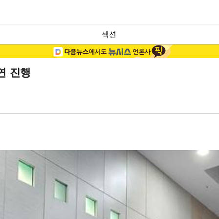
섹션
연 진행