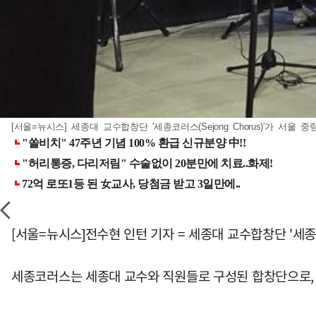
[서울=뉴시스] 세종대 교수합창단 '세종코러스(Sejong Chorus)'가 서울 
[서울=뉴시스]전수현 인턴 기자 = 세종대 교수합창단 '세종코
세종코러스는 세종대 교수와 직원들로 구성된 합창단으로, 매