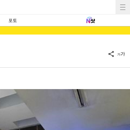
포토
가
가