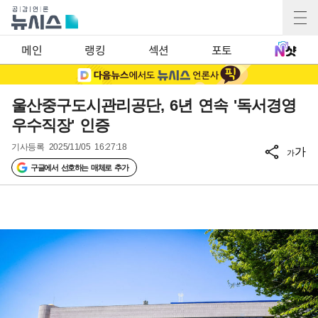
메인
랭킹
섹션
포토
울산중구도시관리공단, 6년 연속 '독서경영
우수직장' 인증
기사등록
2025/11/05 16:27:18
가
가
구글에서 선호하는 매체로 추가