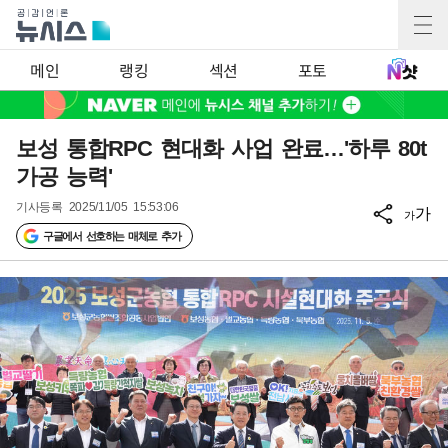
메인
랭킹
섹션
포토
보성 통합RPC 현대화 사업 완료…'하루 80t
가공 능력'
기사등록
2025/11/05 15:53:06
가
가
구글에서 선호하는 매체로 추가