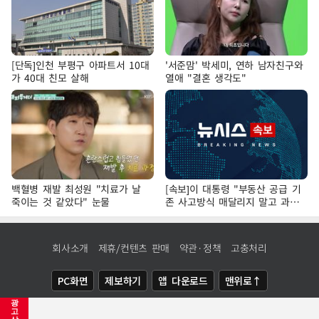
[단독]인천 부평구 아파트서 10대
'서준맘' 박세미, 연하 남자친구와
가 40대 친모 살해
열애 "결혼 생각도"
백혈병 재발 최성원 "치료가 날
[속보]이 대통령 "부동산 공급 기
죽이는 것 같았다" 눈물
존 사고방식 매달리지 말고 과감
히 실천"
회사소개
제휴/컨텐츠 판매
약관·정책
고충처리
PC화면
제보하기
앱 다운로드
맨위로↑
광
COPYRIGHTⓒ
NEWSIS
ALL RIGHTS RESERVED.
고