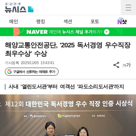
메인
랭킹
섹션
포토
해양교통안전공단, '2025 독서경영 우수직장
최우수상' 수상
기사등록
2025/11/05 15:43:41
가
가
구글에서 선호하는 매체로 추가
사내 '열린도서관'부터 여객선 '파도소리도서관'까지