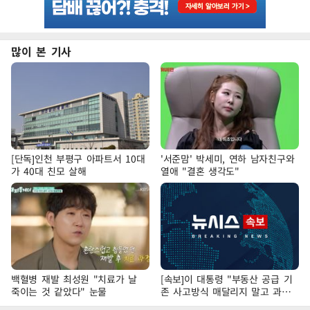
많이 본 기사
[단독]인천 부평구 아파트서 10대
'서준맘' 박세미, 연하 남자친구와
가 40대 친모 살해
열애 "결혼 생각도"
백혈병 재발 최성원 "치료가 날
[속보]이 대통령 "부동산 공급 기
죽이는 것 같았다" 눈물
존 사고방식 매달리지 말고 과감
히 실천"