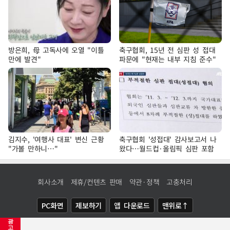
방은희, 母 고독사에 오열 "이틀
축구협회, 15년 전 심판 성 접대
만에 발견"
파문에 "현재는 내부 지침 준수"
김지수, '여행사 대표' 변신 근황
축구협회 '성접대' 감사보고서 나
"가볼 만하니…"
왔다…월드컵·올림픽 심판 포함
회사소개
제휴/컨텐츠 판매
약관·정책
고충처리
PC화면
제보하기
앱 다운로드
맨위로↑
광
COPYRIGHTⓒ
NEWSIS
ALL RIGHTS RESERVED.
고