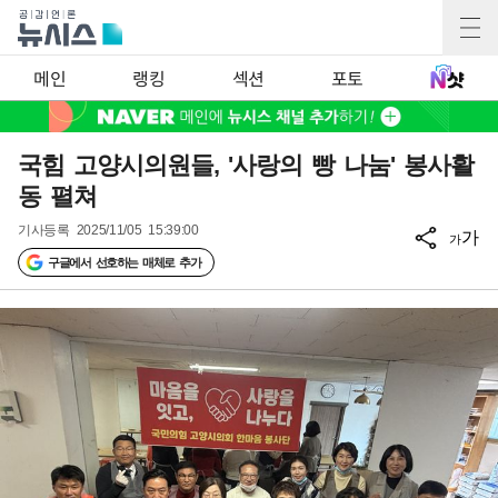
메인
랭킹
섹션
포토
국힘 고양시의원들, '사랑의 빵 나눔' 봉사활
동 펼쳐
기사등록
2025/11/05 15:39:00
가
가
구글에서 선호하는 매체로 추가