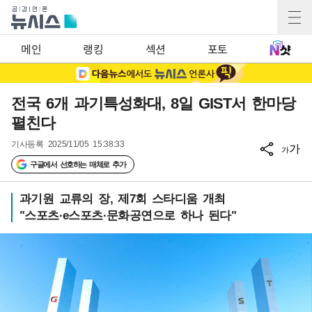
메인
랭킹
섹션
포토
전국 6개 과기특성화대, 8일 GIST서 한마당
펼친다
기사등록
2025/11/05 15:38:33
가
가
구글에서 선호하는 매체로 추가
과기원 교류의 장, 제7회 스타디움 개최
"스포츠·e스포츠·문화공연으로 하나 된다"