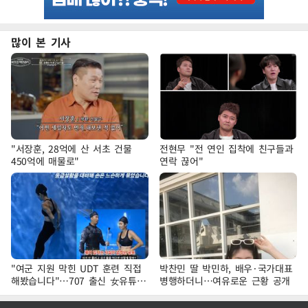
많이 본 기사
"서장훈, 28억에 산 서초 건물
전현무 "전 연인 집착에 친구들과
450억에 매물로"
연락 끊어"
"여군 지원 막힌 UDT 훈련 직접
박찬민 딸 박민하, 배우·국가대표
해봤습니다"…707 출신 女유튜버
병행하더니…여유로운 근황 공개
'완벽 소화'