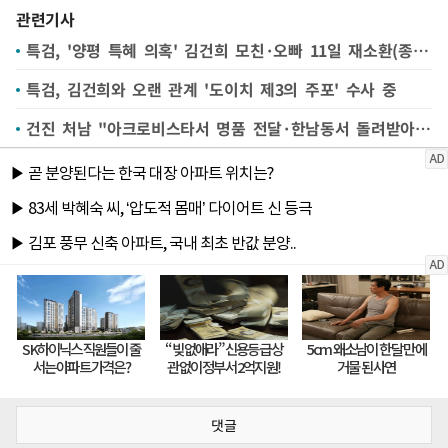
관련기사
특검, '양평 특혜 의혹' 김건희 모친·오빠 11일 재소환(종합)
특검, 김건희와 오랜 관계 '도이치 제3의 주포' 수사 중
건진 처남 "아크로비스타서 명품 전달·한남동서 돌려받아"…유경옥 증인 불출석(종합)
댓글