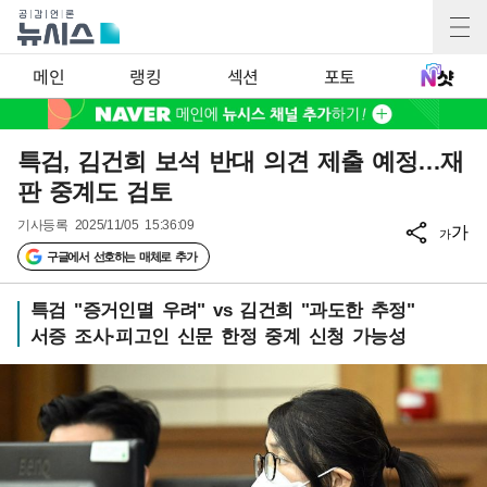
메인
랭킹
섹션
포토
특검, 김건희 보석 반대 의견 제출 예정…재
판 중계도 검토
기사등록
2025/11/05 15:36:09
가
가
구글에서 선호하는 매체로 추가
특검 "증거인멸 우려" vs 김건희 "과도한 추정"
서증 조사·피고인 신문 한정 중계 신청 가능성