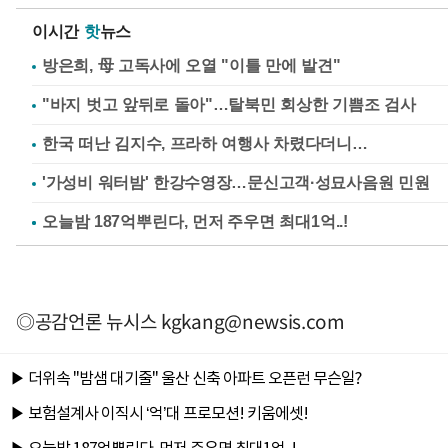
이시간
핫
뉴스
방은희, 母 고독사에 오열 "이틀 만에 발견"
"바지 벗고 앞뒤로 돌아"…탈북민 회상한 기쁨조 검사
한국 떠난 김지수, 프라하 여행사 차렸다더니…
'가성비 워터밤' 한강수영장…문신고객·성묘사음원 민원
◎공감언론 뉴시스
kgkang@newsis.com