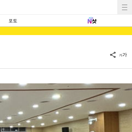
포토
가
가