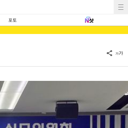
포토
가
가