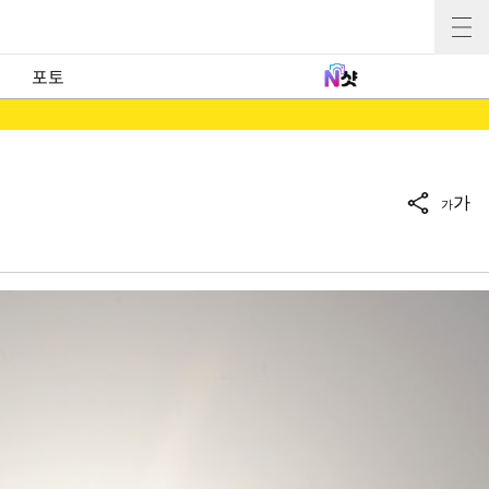
포토
가
가