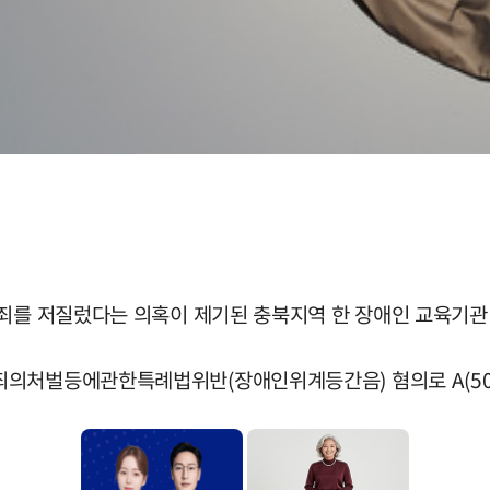
범죄를 저질렀다는 의혹이 제기된 충북지역 한 장애인 교육기관
죄의처벌등에관한특례법위반(장애인위계등간음) 혐의로 A(50