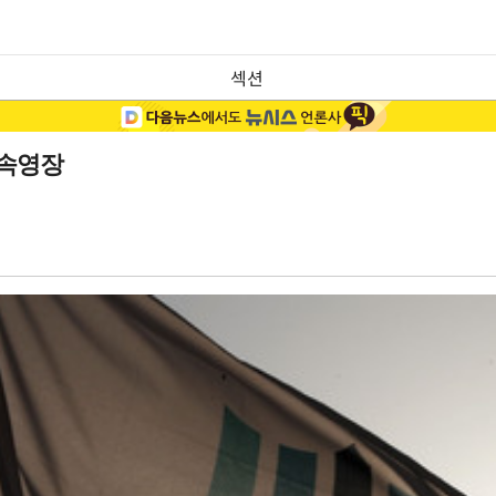
섹션
구속영장