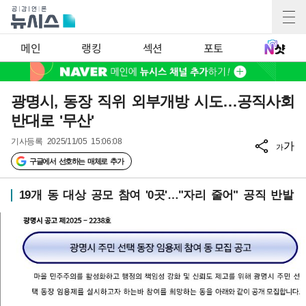
메인
랭킹
섹션
포토
광명시, 동장 직위 외부개방 시도…공직사회
반대로 '무산'
기사등록
2025/11/05 15:06:08
가
가
구글에서 선호하는 매체로 추가
19개 동 대상 공모 참여 '0곳'…"자리 줄어" 공직 반발