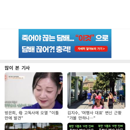
많이 본 기사
방은희, 母 고독사에 오열 "이틀
김지수, '여행사 대표' 변신 근황
만에 발견"
"가볼 만하니…"