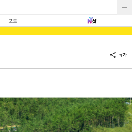
포토
가
가