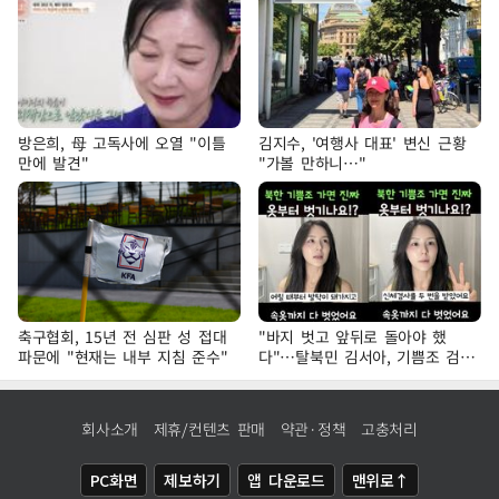
방은희, 母 고독사에 오열 "이틀
김지수, '여행사 대표' 변신 근황
만에 발견"
"가볼 만하니…"
축구협회, 15년 전 심판 성 접대
"바지 벗고 앞뒤로 돌아야 했
파문에 "현재는 내부 지침 준수"
다"…탈북민 김서아, 기쁨조 검사
수치심 회상
회사소개
제휴/컨텐츠 판매
약관·정책
고충처리
PC화면
제보하기
앱 다운로드
맨위로↑