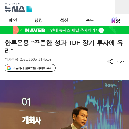
메인
랭킹
섹션
포토
한투운용 "꾸준한 성과 TDF 장기 투자에 유
리"
기사등록
2025/11/05 14:45:03
가
가
구글에서 선호하는 매체로 추가