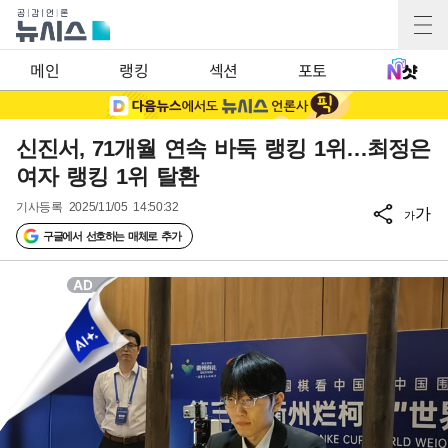
메인
랭킹
섹션
포토
신진서, 71개월 연속 바둑 랭킹 1위…최정은
여자 랭킹 1위 탈환
기사등록
2025/11/05 14:50:32
가
가
구글에서 선호하는 매체로 추가