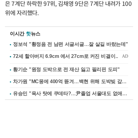
은 7계단 하락한 97위, 김채영 9단은 7계단 내려가 100
위에 자리했다.
이시간
핫
뉴스
정보석 "황정음 전 남편 서글서글…잘 살길 바랐는데"
황기순 "원정 도박으로 전 재산 잃고 필리핀 도피"
차가원 "MC몽에 400억 뜯겨…백현 위해 도박빚 갚아줘"
유승민 "육사 탓에 쿠데타?…尹졸업 서울대도 없애나"