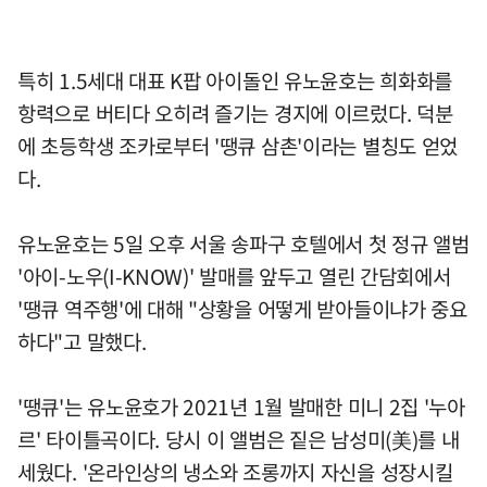
특히 1.5세대 대표 K팝 아이돌인 유노윤호는 희화화를
항력으로 버티다 오히려 즐기는 경지에 이르렀다. 덕분
에 초등학생 조카로부터 '땡큐 삼촌'이라는 별칭도 얻었
다.
유노윤호는 5일 오후 서울 송파구 호텔에서 첫 정규 앨범
'아이-노우(I-KNOW)' 발매를 앞두고 열린 간담회에서
'땡큐 역주행'에 대해 "상황을 어떻게 받아들이냐가 중요
하다"고 말했다.
'땡큐'는 유노윤호가 2021년 1월 발매한 미니 2집 '누아
르' 타이틀곡이다. 당시 이 앨범은 짙은 남성미(美)를 내
세웠다. '온라인상의 냉소와 조롱까지 자신을 성장시킬