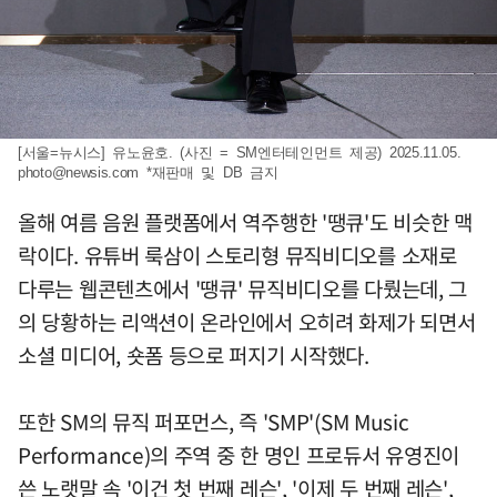
[서울=뉴시스] 유노윤호. (사진 = SM엔터테인먼트 제공) 2025.11.05.
photo@newsis.com
*재판매 및 DB 금지
올해 여름 음원 플랫폼에서 역주행한 '땡큐'도 비슷한 맥
락이다. 유튜버 룩삼이 스토리형 뮤직비디오를 소재로
다루는 웹콘텐츠에서 '땡큐' 뮤직비디오를 다뤘는데, 그
의 당황하는 리액션이 온라인에서 오히려 화제가 되면서
소셜 미디어, 숏폼 등으로 퍼지기 시작했다.
또한 SM의 뮤직 퍼포먼스, 즉 'SMP'(SM Music
Performance)의 주역 중 한 명인 프로듀서 유영진이
쓴 노랫말 속 '이건 첫 번째 레슨', '이제 두 번째 레슨',