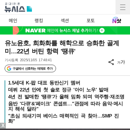
메인
랭킹
섹션
포토
유노윤호, 희화화를 해학으로 승화한 골계
미…22년 버틴 항력 '땡큐'
기사등록
2025/11/05 17:48:41
가
가
구글에서 선호하는 매체로 추가
1.5세대 K-팝 대표 동반신기 멤버
데뷔 22년 만에 첫 솔로 정규 '아이 노우' 발매
4년 전 발매한 '땡큐'가 올해 밈화 되며 역주행·재조명
음반 '다큐'&'페이크' 콘셉트…"관점에 따라 음악·메시
지 해석 달라"
"초심 되새기며 베이스 매력적인 곡 찾아…SMP 진
화"
X