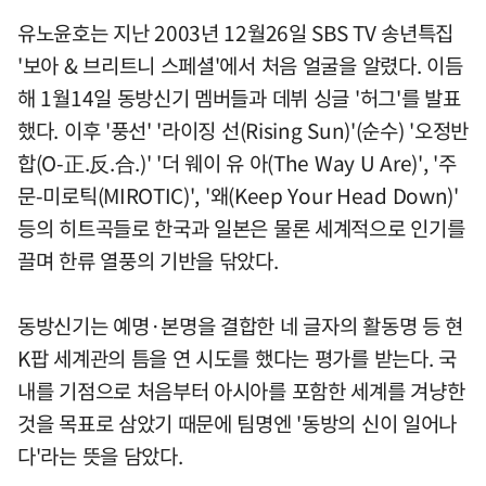
유노윤호는 지난 2003년 12월26일 SBS TV 송년특집
'보아 & 브리트니 스페셜'에서 처음 얼굴을 알렸다. 이듬
해 1월14일 동방신기 멤버들과 데뷔 싱글 '허그'를 발표
했다. 이후 '풍선' '라이징 선(Rising Sun)'(순수) '오정반
합(O-正.反.合.)' '더 웨이 유 아(The Way U Are)', '주
문-미로틱(MIROTIC)', '왜(Keep Your Head Down)'
등의 히트곡들로 한국과 일본은 물론 세계적으로 인기를
끌며 한류 열풍의 기반을 닦았다.
동방신기는 예명·본명을 결합한 네 글자의 활동명 등 현
K팝 세계관의 틈을 연 시도를 했다는 평가를 받는다. 국
내를 기점으로 처음부터 아시아를 포함한 세계를 겨냥한
것을 목표로 삼았기 때문에 팀명엔 '동방의 신이 일어나
다'라는 뜻을 담았다.