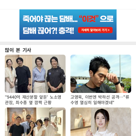
많이 본 기사
''9440억 재산분할 앞둔' 노소영
고영욱, 이번엔 박하선 공격…"류
관장, 최수종 옆 깜짝 근황
수영 열심히 일해야겠네"