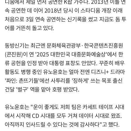
디움에서 제일 먼저 공연한 K팝 가수다. 2013년 이틀 연
속 공연한 데 이어 2018년 당시 이 스타디움 개장 이래
처음으로 3일 연속 공연하는 신기록을 썼고 지금도 돔 투
어를 거뜬히 돌고 있다.
동방신기는 최근엔 문화체육관광부·한국콘텐츠진흥원
(콘진원)이 연 '2025 대한민국 대중문화예술상'에서 한
류 공헌을 인정 받아 대통령 표창도 안았다. 꾸준히 배우
활동도 병행 중인 유노윤호는 얼마 전엔 디즈니+ 드라마
'파인: 촌뜨기들'에선 사투리를 '징하게' 쓰는 목포 출신
건달 '벌구' 역을 맡아 호평 받았다.
유노윤호는 "운이 좋게도 저희 팀은 카세트 테이프 시대
에서 시작해 CD 시대를 모두 거쳐 데이터 시대로 왔죠.
아직까지 인사드릴 수 있다는 것에 감사하다"고 했다.