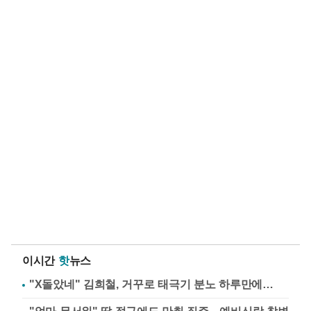
이시간
핫
뉴스
"X돌았네" 김희철, 거꾸로 태극기 분노 하루만에…