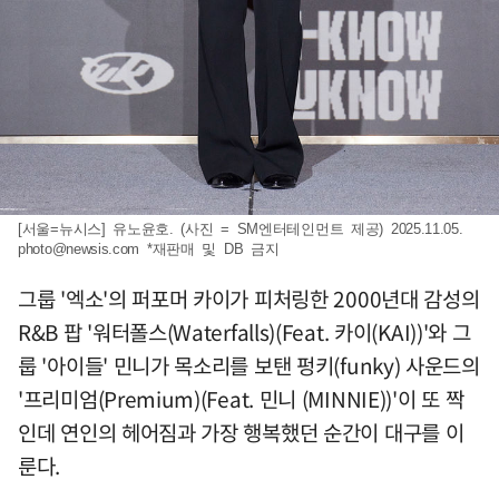
[서울=뉴시스] 유노윤호. (사진 = SM엔터테인먼트 제공) 2025.11.05.
photo@newsis.com
*재판매 및 DB 금지
그룹 '엑소'의 퍼포머 카이가 피처링한 2000년대 감성의
R&B 팝 '워터폴스(Waterfalls)(Feat. 카이(KAI))'와 그
룹 '아이들' 민니가 목소리를 보탠 펑키(funky) 사운드의
'프리미엄(Premium)(Feat. 민니 (MINNIE))'이 또 짝
인데 연인의 헤어짐과 가장 행복했던 순간이 대구를 이
룬다.