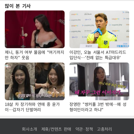
많이 본 기사
제니, 동거 여부 물음에 "여기까지
이강인, 오늘 서울서 AT마드리드
만 하자" 웃음
입단식…'전례 없는 특급대우'
18살 차 장기하와 연애 중 윤가
장영란 "쌍커풀 3번 밖에…왜 성
이…갑자기 단발머리
형미인이라고 하냐"
회사소개
제휴/컨텐츠 판매
약관·정책
고충처리