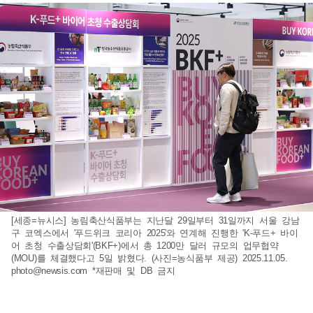
[세종=뉴시스] 농림축산식품부는 지난달 29일부터 31일까지 서울 강남
구 코엑스에서 '푸드위크 코리아 2025'와 연계해 진행한 'K-푸드+ 바이
어 초청 수출상담회'(BKF+)에서 총 1200만 달러 규모의 업무협약
(MOU)를 체결했다고 5일 밝혔다. (사진=농식품부 제공) 2025.11.05.
photo@newsis.com
*재판매 및 DB 금지