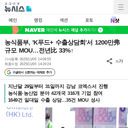
메인
랭킹
섹션
포토
농식품부, 'K푸드+ 수출상담회'서 1200만弗
규모 MOU…전년比 33%↑
기사등록
2025/11/05 14:08:55
가
가
최종수정
2025/11/05 14:20:24
구글에서 선호하는 매체로 추가
지난달 29일부터 31일까지 강남 코엑스서 진행
농식품·농산업 분야 42개국 316개 기업 참여
1649건 일대일 수출 상담…35건 MOU 성사