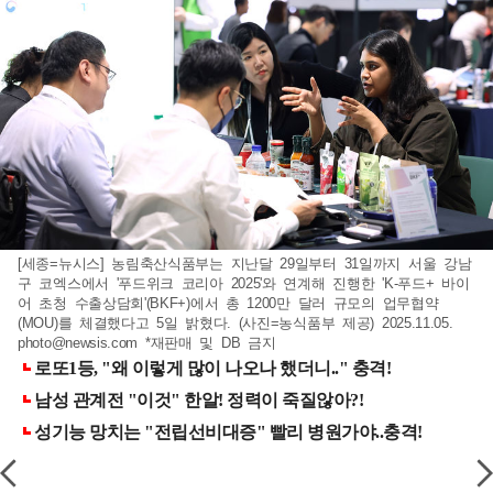
[세종=뉴시스] 농림축산식품부는 지난달 29일부터 31일까지 서울 강남
구 코엑스에서 '푸드위크 코리아 2025'와 연계해 진행한 'K-푸드+ 바이
어 초청 수출상담회'(BKF+)에서 총 1200만 달러 규모의 업무협약
(MOU)를 체결했다고 5일 밝혔다. (사진=농식품부 제공) 2025.11.05.
photo@newsis.com
*재판매 및 DB 금지