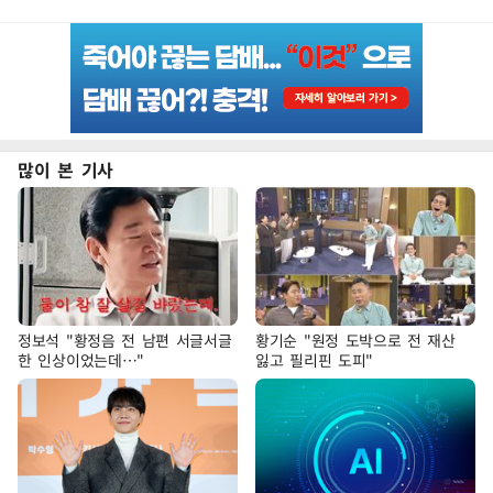
많이 본 기사
정보석 "황정음 전 남편 서글서글
황기순 "원정 도박으로 전 재산
한 인상이었는데…"
잃고 필리핀 도피"