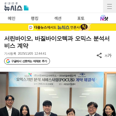
메인
랭킹
섹션
포토
서린바이오, 바질바이오텍과 오믹스 분석서
비스 계약
기사등록
2025/11/05 12:44:41
가
가
구글에서 선호하는 매체로 추가