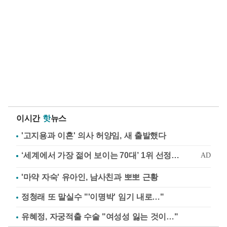
이시간
핫
뉴스
'고지용과 이혼' 의사 허양임, 새 출발했다
'마약 자숙' 유아인, 남사친과 뽀뽀 근황
정청래 또 말실수 "'이명박' 임기 내로…"
유혜정, 자궁적출 수술 "여성성 잃는 것이…"