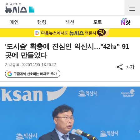
메인
랭킹
섹션
포토
'도시숲' 확충에 진심인 익산시…"42㏊" 91
곳에 만들었다
기사등록
2025/11/05 13:20:22
가
가
구글에서 선호하는 매체로 추가