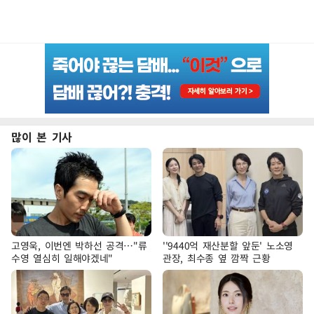
많이 본 기사
고영욱, 이번엔 박하선 공격…"류
''9440억 재산분할 앞둔' 노소영
수영 열심히 일해야겠네"
관장, 최수종 옆 깜짝 근황