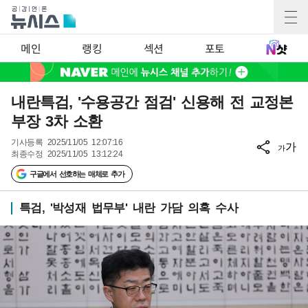
메인
랭킹
섹션
포토
내란특검, '수용공간 점검' 신용해 전 교정본
부장 3차 소환
기사등록
2025/11/05 12:07:16
가
가
최종수정
2025/11/05 13:12:24
구글에서 선호하는 매체로 추가
특검, '박성재 법무부' 내란 가담 의혹 수사