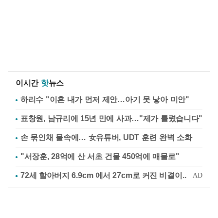
이시간
핫
뉴스
하리수 "이혼 내가 먼저 제안…아기 못 낳아 미안"
표창원, 남규리에 15년 만에 사과…"제가 틀렸습니다"
손 묶인채 물속에… 女유튜버, UDT 훈련 완벽 소화
"서장훈, 28억에 산 서초 건물 450억에 매물로"