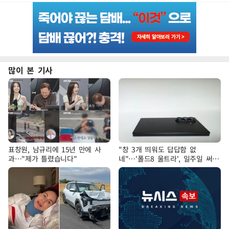
많이 본 기사
표창원, 남규리에 15년 만에 사
"창 3개 띄워도 답답함 없
과…"제가 틀렸습니다"
네"…'폴드8 울트라', 일주일 써보
니