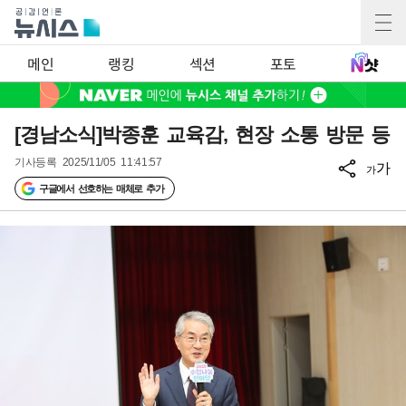
메인
랭킹
섹션
포토
[경남소식]박종훈 교육감, 현장 소통 방문 등
기사등록
2025/11/05 11:41:57
가
가
구글에서 선호하는 매체로 추가