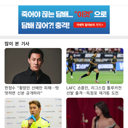
많이 본 기사
한정수 "황정민 선배만 피해…떳
LAFC 손흥민, 리그스컵 톨루카전
떳하면 신분 공개하라"
선발 출격…득점포 재가동 도전