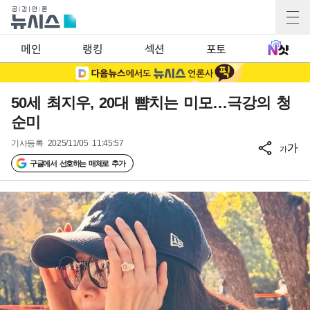
메인
랭킹
섹션
포토
50세 최지우, 20대 뺨치는 미모…극강의 청
순미
기사등록
2025/11/05 11:45:57
가
가
구글에서 선호하는 매체로 추가