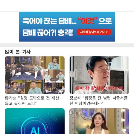
많이 본 기사
황기순 "원정 도박으로 전 재산
정보석 "황정음 전 남편 서글서글
잃고 필리핀 도피"
한 인상이었는데…"