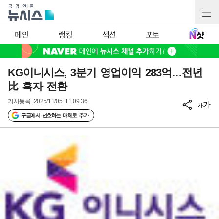
메인
랭킹
섹션
포토
KG이니시스, 3분기 영업이익 283억…전년
比 흑자 전환
기사등록
2025/11/05 11:09:36
가
가
구글에서 선호하는 매체로 추가