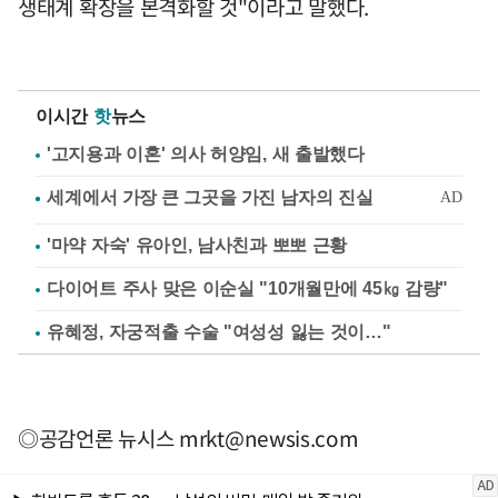
생태계 확장을 본격화할 것"이라고 말했다.
이시간
핫
뉴스
'고지용과 이혼' 의사 허양임, 새 출발했다
'마약 자숙' 유아인, 남사친과 뽀뽀 근황
다이어트 주사 맞은 이순실 "10개월만에 45㎏ 감량"
유혜정, 자궁적출 수술 "여성성 잃는 것이…"
◎공감언론 뉴시스
mrkt@newsis.com