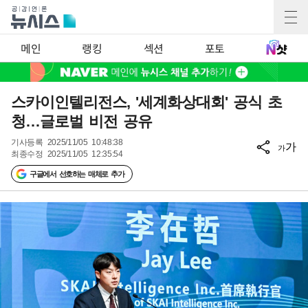
메인
랭킹
섹션
포토
스카이인텔리전스, '세계화상대회' 공식 초
청…글로벌 비전 공유
기사등록
2025/11/05 10:48:38
가
가
최종수정
2025/11/05 12:35:54
구글에서 선호하는 매체로 추가