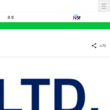
포토
가
가