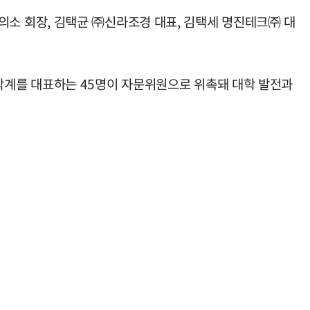
소 회장, 김택균 ㈜신라조경 대표, 김택세 명진테크㈜ 대
각계를 대표하는 45명이 자문위원으로 위촉돼 대학 발전과