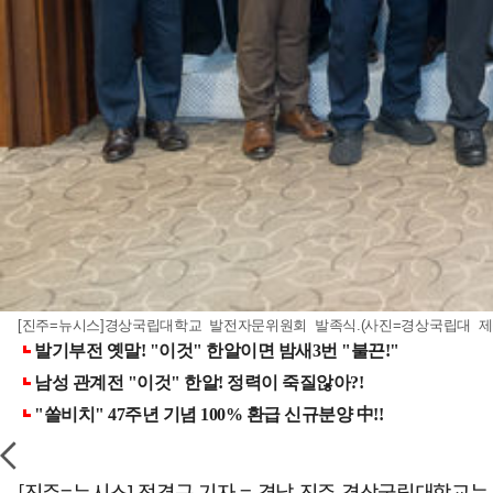
[진주=뉴시스]경상국립대학교 발전자문위원회 발족식.(사진=경상국립대 제
[진주=뉴시스] 정경규 기자 = 경남 진주 경상국립대학교