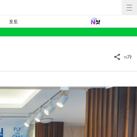
포토
가
가