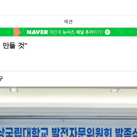
섹션
만들 것"
구