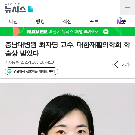
메인
랭킹
섹션
포토
충남대병원 최자영 교수, 대한재활의학회 학
술상 받았다
기사등록
2025/11/05 10:44:10
가
가
구글에서 선호하는 매체로 추가