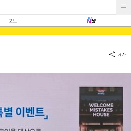
포토
가
가