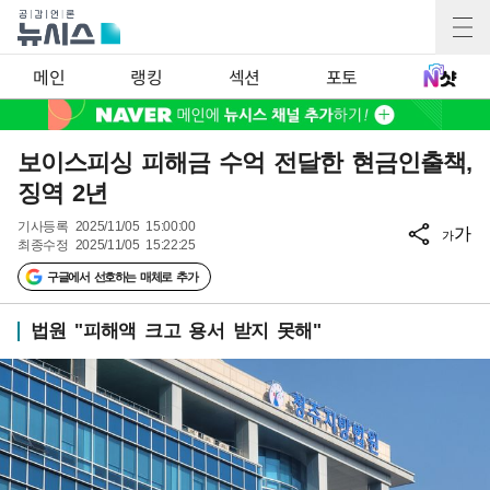
메인
랭킹
섹션
포토
보이스피싱 피해금 수억 전달한 현금인출책,
징역 2년
기사등록
2025/11/05 15:00:00
가
가
최종수정
2025/11/05 15:22:25
구글에서 선호하는 매체로 추가
법원 "피해액 크고 용서 받지 못해"