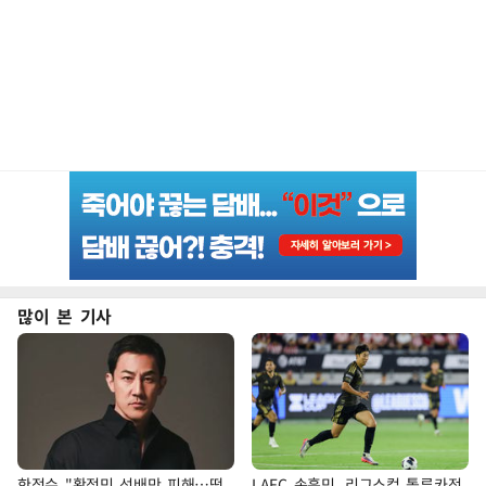
많이 본 기사
한정수 "황정민 선배만 피해…떳
LAFC 손흥민, 리그스컵 톨루카전