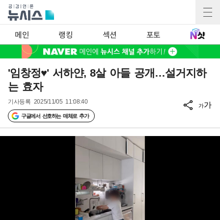
메인
랭킹
섹션
포토
'임창정♥' 서하얀, 8살 아들 공개…설거지하
는 효자
기사등록
2025/11/05 11:08:40
가
가
구글에서 선호하는 매체로 추가