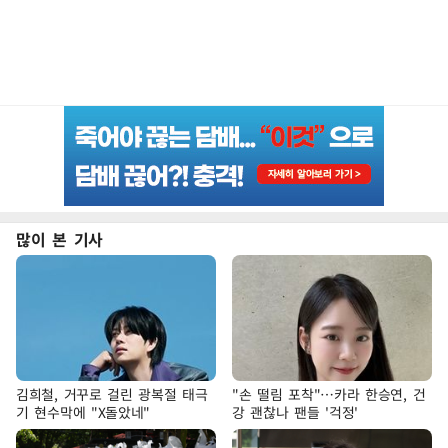
많이 본 기사
김희철, 거꾸로 걸린 광복절 태극
"손 떨림 포착"…카라 한승연, 건
기 현수막에 "X돌았네"
강 괜찮나 팬들 '걱정'