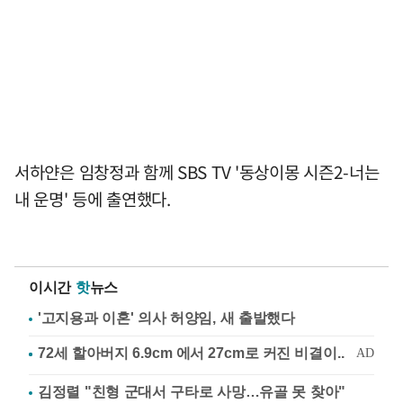
서하얀은 임창정과 함께 SBS TV '동상이몽 시즌2-너는
내 운명' 등에 출연했다.
이시간
핫
뉴스
'고지용과 이혼' 의사 허양임, 새 출발했다
김정렬 "친형 군대서 구타로 사망…유골 못 찾아"