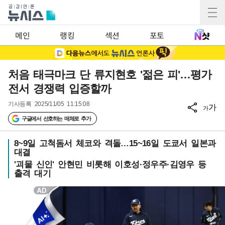
메인
랭킹
섹션
포토
처음 태극마크 단 류지현호 '젊은 피'…평가
전서 경쟁력 입증할까
기사등록
2025/11/05 11:15:08
가
가
구글에서 선호하는 매체로 추가
8~9일 고척돔서 체코와 격돌…15~16일 도쿄서 일본과
대결
'괴물 신인' 안현민 비롯해 이호성·정우주·김영우 등
출격 대기