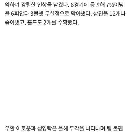
약하며 강렬한 인상을 남겼다. 8경기에 등판해 7⅔이닝
을 6피안타 3볼넷 무실점으로 막아냈다. 삼진을 12개나
솎아냈고, 홀드도 2개를 수확했다.
우완 이로운과 성영탁은 올해 두각을 나타나며 팀 불펜