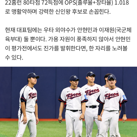
22홈런 80타점 72득점에 OPS(출루율+장타율) 1.018
로 맹활약하며 강력한 신인왕 후보로 손꼽힌다.
현재 대표팀에는 우타 외야수가 안현민과 이재원(국군체
육부대) 둘 뿐이다. 가용 자원이 풍족하지 않아서 안현민
이 평가전에서도 진가를 발휘한다면, 한 자리를 노려볼
수 있다.