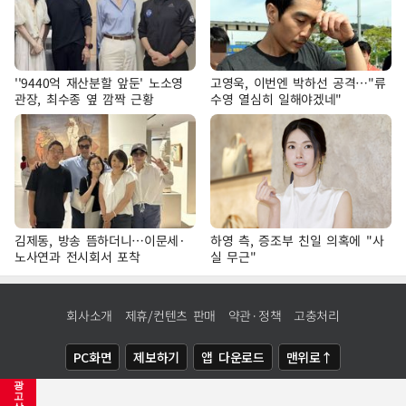
''9440억 재산분할 앞둔' 노소영
고영욱, 이번엔 박하선 공격…"류
관장, 최수종 옆 깜짝 근황
수영 열심히 일해야겠네"
김제동, 방송 뜸하더니…이문세·
하영 측, 증조부 친일 의혹에 "사
노사연과 전시회서 포착
실 무근"
회사소개
제휴/컨텐츠 판매
약관·정책
고충처리
PC화면
제보하기
앱 다운로드
맨위로↑
광
COPYRIGHTⓒ
NEWSIS
ALL RIGHTS RESERVED.
고