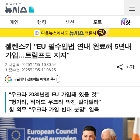
메인
랭킹
섹션
포토
젤렌스키 "EU 필수입법 연내 완료해 5년내
가입…트럼프도 지지"
기사등록
2025/11/05 10:30:54
가
가
최종수정
2025/11/05 11:06:25
구글에서 선호하는 매체로 추가
"우크라 2030년엔 EU 가입돼 있을 것"
"헝가리, 적어도 우크라 막진 말아달라"
헝 외무 "우크라 가입 반대 분명" 일축