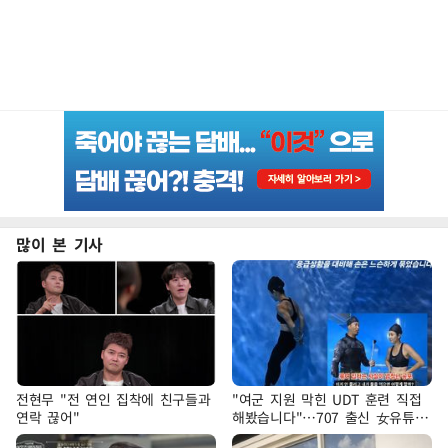
많이 본 기사
전현무 "전 연인 집착에 친구들과
"여군 지원 막힌 UDT 훈련 직접
연락 끊어"
해봤습니다"…707 출신 女유튜버
'완벽 소화'