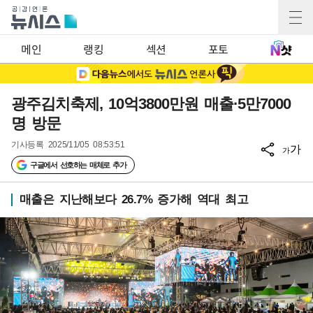
메인
랭킹
섹션
포토
광주김치축제, 10억3800만원 매출·5만7000
명 방문
기사등록
2025/11/05 08:53:51
가
가
구글에서 선호하는 매체로 추가
매출은 지난해보다 26.7% 증가해 역대 최고