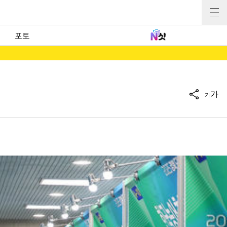
포토
가
가