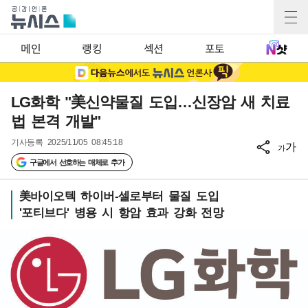
메인
랭킹
섹션
포토
LG화학 "美신약물질 도입…신장암 새 치료
법 본격 개발"
기사등록
2025/11/05 08:45:18
가
가
구글에서 선호하는 매체로 추가
美바이오텍 하이버-셀로부터 물질 도입
'포티브다' 병용 시 항암 효과 강화 전망