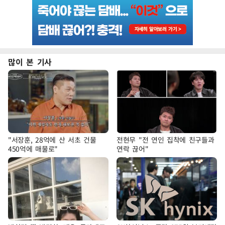
많이 본 기사
"서장훈, 28억에 산 서초 건물
전현무 "전 연인 집착에 친구들과
450억에 매물로"
연락 끊어"