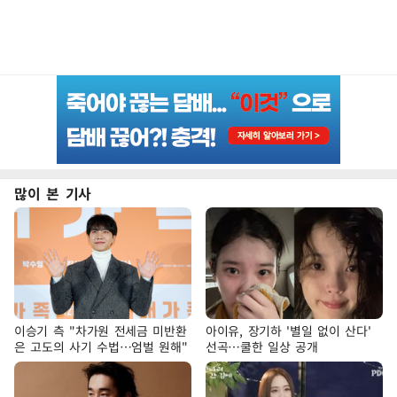
많이 본 기사
이승기 측 "차가원 전세금 미반환
아이유, 장기하 '별일 없이 산다'
은 고도의 사기 수법…엄벌 원해"
선곡…쿨한 일상 공개