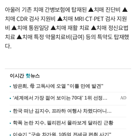
아울러 기존 치매 간병보험에 탑재된 ▲치매 진단비 ▲
치매 CDR 검사 지원비 ▲치매 MRI∙CT∙PET 검사 지원
비 ▲치매 통원일당 ▲치매 재활 치료 ▲치매 정신요법
치료 ▲치매 특정 약물치료비(급여) 등의 특약도 탑재했
다.
이시간
핫
뉴스
방은희, 母 고독사에 오열 "이틀 만에 발견"
한국 떠난 김지수, 프라하 여행사 차렸다더니…
학폭 논란 지수, 필리핀서 몰라보게 달라진 근황
이승기 "구속 차가원, 105억 전세금 편취 사기"