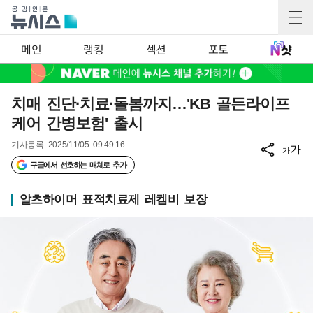
메인
랭킹
섹션
포토
치매 진단·치료·돌봄까지…'KB 골든라이프
케어 간병보험' 출시
기사등록
2025/11/05 09:49:16
가
가
구글에서 선호하는 매체로 추가
알츠하이머 표적치료제 레켐비 보장