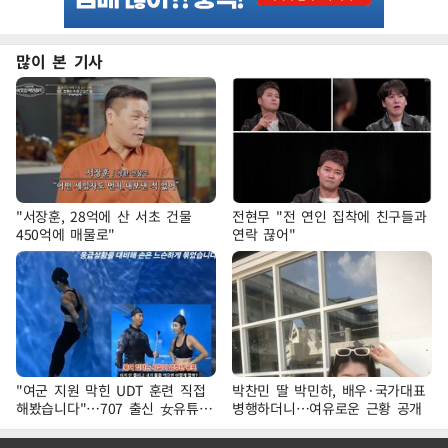
많이 본 기사
"서장훈, 28억에 산 서초 건물
전현무 "전 연인 집착에 친구들과
450억에 매물로"
연락 끊어"
"여군 지원 막힌 UDT 훈련 직접
박찬민 딸 박민하, 배우·국가대표
해봤습니다"…707 출신 女유튜버
병행하더니…여유로운 근황 공개
'완벽 소화'