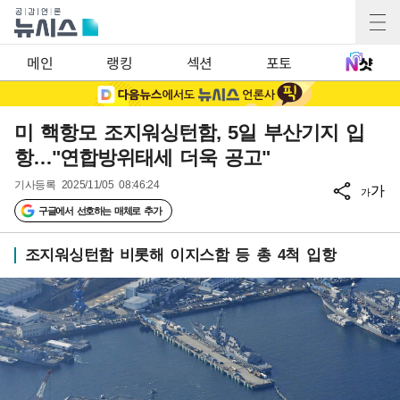
메인
랭킹
섹션
포토
미 핵항모 조지워싱턴함, 5일 부산기지 입
항…"연합방위태세 더욱 공고"
기사등록
2025/11/05 08:46:24
가
가
구글에서 선호하는 매체로 추가
조지워싱턴함 비롯해 이지스함 등 총 4척 입항