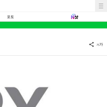
포토
가
가