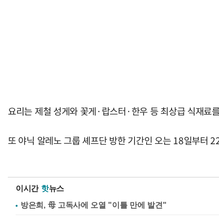
요리는 제철 성게와 꽃게·랍스터·한우 등 최상급 식재료를
또 야닉 알레노 그룹 셰프단 방한 기간인 오는 18일부터 22
이시간
핫
뉴스
방은희, 母 고독사에 오열 "이틀 만에 발견"