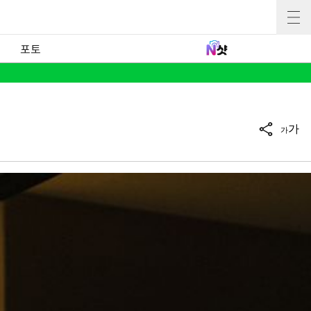
포토
가
가