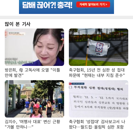
많이 본 기사
방은희, 母 고독사에 오열 "이틀
축구협회, 15년 전 심판 성 접대
만에 발견"
파문에 "현재는 내부 지침 준수"
김지수, '여행사 대표' 변신 근황
축구협회 '성접대' 감사보고서 나
"가볼 만하니…"
왔다…월드컵·올림픽 심판 포함