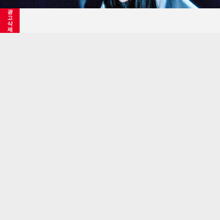
광
고
삭
제
선미, 와이 소 시니컬?…데뷔 18년 만에 첫 솔로 정규
기사등록 2025/11/05 09:22:35
최초수정
[서울=뉴시스] 선미. (사진 = 어비스 컴퍼니 제공) 2025.11.05.
photo@newsis.com
*재판매 및 DB 금지
이후 '열이올라요', '가시나', '주인공', '누아르(Noir)',
'날라리', '보라빛 밤', '스트레인저(STRANGER)' 등의
히트곡을 내며 '선미팝'이라는 수식도 들었다.