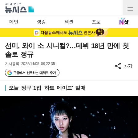
메인
랭킹
섹션
포토
선미, 와이 소 시니컬?…데뷔 18년 만에 첫
솔로 정규
기사등록
2025/11/05 09:22:35
가
가
구글에서 선호하는 매체로 추가
오늘 정규 1집 '하트 메이드' 발매