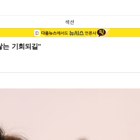
섹션
쌓는 기회되길"