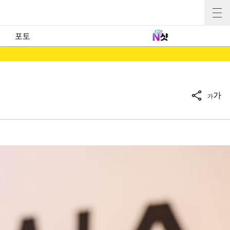
포토
가
가